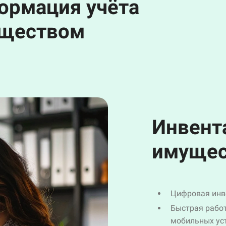
ормация учёта
уществом
Инвент
имущес
Цифровая инв
Быстрая рабо
мобильных ус