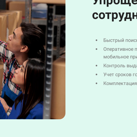
Упроще
сотруд
Быстрый пои
Оперативное п
мобильное пр
Контроль выд
Учет сроков г
Комплектация