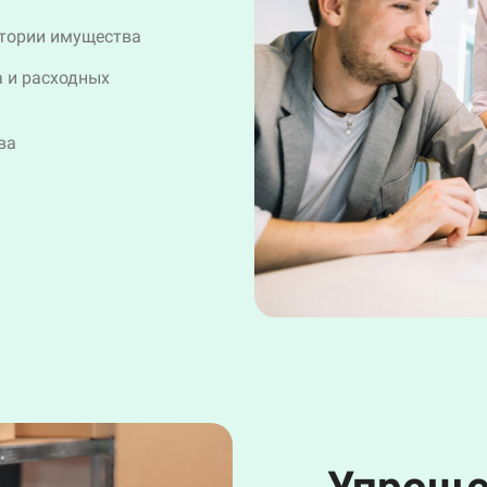
стории имущества
а и расходных
ва