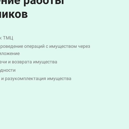
ние работы
ников
ск ТМЦ
роведение операций с имуществом через
иложение
ачи и возврата имущества
одности
 и разукомплектация имущества