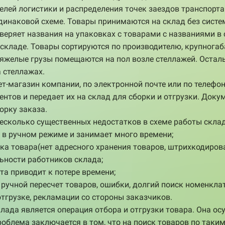
елей логистики и распределения точек заездов транспорт
динаковой схеме. Товары принимаются на склад без систе
веряет названия на упаковках с товарами с названиями в
 складе. Товары сортируются по производителю, крупног
а тяжелые грузы помещаются на пол возле стеллажей. Оста
 стеллажах.
т-магазин компании, по электронной почте или по телефо
тов и передает их на склад для сборки и отгрузки. Доку
орку заказа.
есколько существенных недостатков в схеме работы склад
 в ручном режиме и занимает много времени;
ска товара(нет адресного хранения товаров, штрихкодиров
ьности работников склада;
а приводит к потере времени;
ручной пересчет товаров, ошибки, долгий поиск номенклату
отгрузке, рекламации со стороны заказчиков.
ада является операция отбора и отгрузки товара. Она о
роблема заключается в том, что на поиск товаров по таким