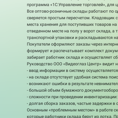
программа «1С:Управление торговлей», для ц
Все оптово-розничные склады работают по о
сверяется простым пересчетом. Кладовщик с
места хранения для поступивших товаров на
отведенном месте на полу у ворот склада, 
транспортной упаковки и раскладываются на
Покупатели оформляют заказы через интерне
формирует и распечатывает комплект докумен
забирает работник склада и осуществляет сб
Руководство ООО «Видеоглаз Центр» видит н
- ввод информации в систему осуществляется
- на складе отсутствует удобная система пои
- возникают ошибки в результате невнимател
- большой объем бумажного документооборот
- сложности при проведении инвентаризации: 
- долгая сборка заказов, частые задержки в 
Основным «проблемным местом» в работе скл
которые работники склада берут из лотка. П