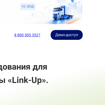
Демо-доступ
8 800 505 3527
дования для
 «Link-Up».