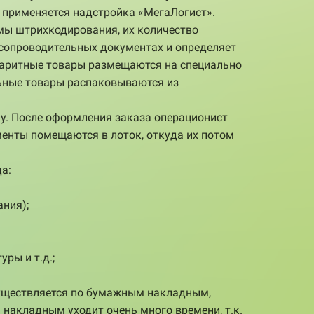
а применяется надстройка «МегаЛогист».
мы штрихкодирования, их количество
 сопроводительных документах и определяет
абаритные товары размещаются на специально
льные товары распаковываются из
ну. После оформления заказа операционист
менты помещаются в лоток, откуда их потом
а:
ания);
ры и т.д.;
существляется по бумажным накладным,
 накладным уходит очень много времени, т.к.