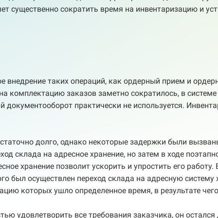
яет существенно сократить время на инвентаризацию и ус
е внедрение таких операций, как ордерный прием и ордерна
 на комплектацию заказов заметно сократилось, в системе
й документооборот практически не используется. Инвента
достаточно долго, однако некоторые задержки были вызв
ход склада на адресное хранение, но затем в ходе поэтапн
есное хранение позволит ускорить и упростить его работу.
го был осуществлен переход склада на адресную систему х
ацию которых ушло определенное время, в результате чего
стью удовлетворить все требования заказчика, он остался