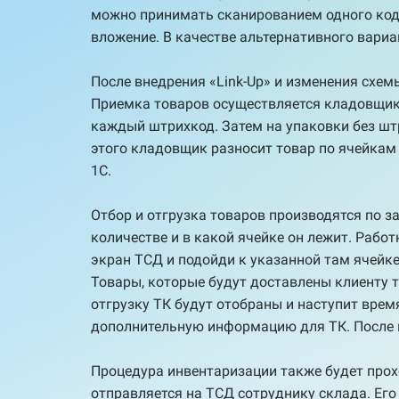
можно принимать сканированием одного кода 
вложение. В качестве альтернативного вари
После внедрения «Link-Up» и изменения схе
Приемка товаров осуществляется кладовщик
каждый штрихкод. Затем на упаковки без штр
этого кладовщик разносит товар по ячейкам
1С.
Отбор и отгрузка товаров производятся по з
количестве и в какой ячейке он лежит. Рабо
экран ТСД и подойди к указанной там ячейке.
Товары, которые будут доставлены клиенту 
отгрузку ТК будут отобраны и наступит врем
дополнительную информацию для ТК. После в
Процедура инвентаризации также будет прохо
отправляется на ТСД сотруднику склада. Его 