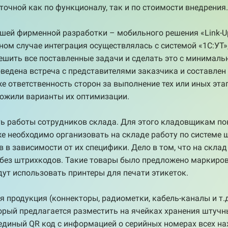
точной как по функционалу, так и по стоимости внедрения.
ашей фирменной разработки – мобильного решения «Link-Up
ном случае интеграция осуществлялась с системой «1С:УТ»
ешить все поставленные задачи и сделать это с минимал
едена встреча с представителями заказчика и составлен д
кже ответственность сторон за выполнение тех или иных эт
ложили варианты их оптимизации.
ть работы сотрудников склада. Для этого кладовщикам п
е необходимо организовать на складе работу по системе 
в зависимости от их специфики. Дело в том, что на склад
) без штрихкодов. Такие товары было предложено маркиро
дут использовать принтеры для печати этикеток.
я продукция (коннекторы, радиометки, кабель-каналы и т.д
торый предлагается разместить на ячейках хранения штуч
единый QR код с информацией о серийных номерах всех на