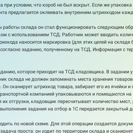
при условии, что короб не был вскрыт. Если же упаковка
анта предлагается оклеивать внутренним штрихкодом каж
мы работы склада он стал функционировать следующим об
ом с использованием ТСД. Работник может вводить колич
ихкода наносится маркировка (для этих целей на складе б
 согласно заданию, полученному на ТСД. Информация с те
аданию, которое приходит на ТСД кладовщика. В задании у
тник склада не должен запоминать места хранения товаров
 Он сканирует штрихкод товара, забирает его из ячейки и 
транспортной компанией упаковываются и помещаются на 
я их отгрузки, кладовщик пересчитывает количество мест,
ыполнения задания на отбор в 1С передается закрытый д
дить по новой схеме. Для этой операции создается докуме
задача проста: он ходит по территории склада и сканирует