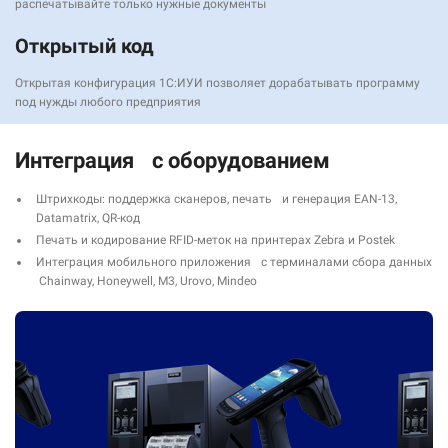
распечатывайте только нужные документы
Открытый код
Открытая конфигурация 1С:ИУИ позволяет дорабатывать программу
под нужды любого предприятия
Интеграция с оборудованием
Штрихкоды: поддержка сканеров, печать и генерация EAN-13,
Datamatrix, QR-код
Печать и кодирование RFID-меток на принтерах Zebra и Postek
Интеграция мобильного приложения с терминалами сбора данных
Chainway, Нoneywell, M3, Urovo, Mindeo